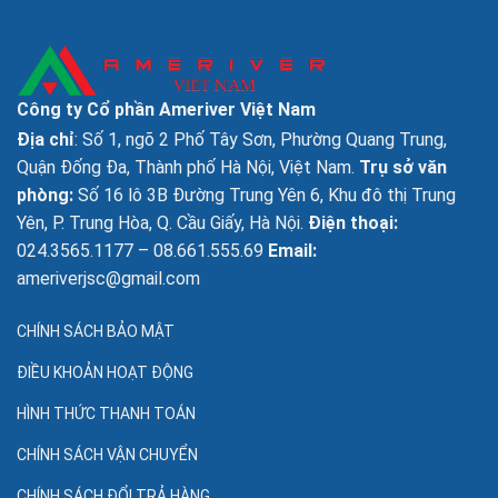
lovemama.vn
Công ty Cổ phần Ameriver Việt Nam
Địa chỉ
: Số 1, ngõ 2 Phố Tây Sơn, Phường Quang Trung,
Quận Đống Đa, Thành phố Hà Nội, Việt Nam.
Trụ sở văn
phòng:
Số 16 lô 3B Đường Trung Yên 6, Khu đô thị Trung
Yên, P. Trung Hòa, Q. Cầu Giấy, Hà Nội.
Điện thoại:
024.3565.1177 – 08.661.555.69
Email:
ameriverjsc@gmail.com
CHÍNH SÁCH BẢO MẬT
ĐIỀU KHOẢN HOẠT ĐỘNG
HÌNH THỨC THANH TOÁN
CHÍNH SÁCH VẬN CHUYỂN
CHÍNH SÁCH ĐỔI TRẢ HÀNG