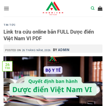
Skip
to
content
TIN TỨC
Link tra cứu online bản FULL Dược điển
Việt Nam VI PDF
BY
ADMIN
POSTED ON
26 THÁNG NĂM, 2026
26
Th5