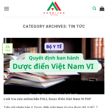
Skip
to
content
CATEGORY ARCHIVES:
TIN TỨC
26
Th5
Link tra cứu online bản FULL Dược điển Việt Nam VI PDF
Tiếp nối phiên bản V, Dược điển Việt Nam VI vừa được Bộ Y tế [...]