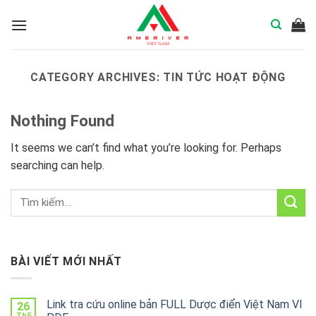
Skip
to
content
CATEGORY ARCHIVES:
TIN TỨC HOẠT ĐỘNG
Nothing Found
It seems we can’t find what you’re looking for. Perhaps
searching can help.
BÀI VIẾT MỚI NHẤT
Link tra cứu online bản FULL Dược điển Việt Nam VI
26
Th5