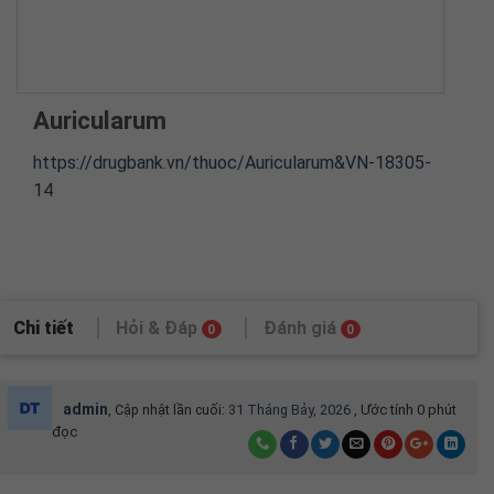
Auricularum
https://drugbank.vn/thuoc/Auricularum&VN-18305-
14
Chi tiết
Hỏi & Đáp
Đánh giá
0
0
admin
, Cập nhật lần cuối:
31 Tháng Bảy, 2026
,
Ước tính 0 phút
đọc