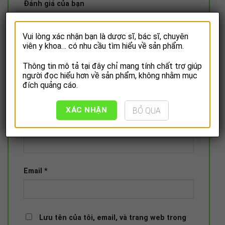
Đánh giá của bạn
1
2
3
4
5
Vui lòng xác nhận bạn là dược sĩ, bác sĩ, chuyên
Nhận xét của bạn
*
viên y khoa… có nhu cầu tìm hiểu về sản phẩm.
Thông tin mô tả tại đây chỉ mang tính chất trợ giúp
người đọc hiểu hơn về sản phẩm, không nhằm mục
đích quảng cáo.
XÁC NHẬN
BỎ QUA
Tên
*
Email
*
Lưu tên của tôi, email, và trang web trong